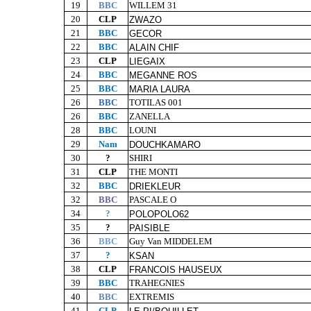
19
BBC
WILLEM 31
20
CLP
ZWAZO
21
BBC
GECOR
22
BBC
ALAIN CHIF
23
CLP
LIEGAIX
24
BBC
MEGANNE ROS
25
BBC
MARIA LAURA
26
BBC
TOTILAS 001
26
BBC
ZANELLA
28
BBC
LOUNI
29
Nam
DOUCHKAMARO
30
?
SHIRI
31
CLP
THE MONTI
32
BBC
DRIEKLEUR
32
BBC
PASCALE O
34
?
POLOPOLO62
35
?
PAISIBLE
36
BBC
Guy Van MIDDELEM
37
?
KSAN
38
CLP
FRANCOIS HAUSEUX
39
BBC
TRAHEGNIES
40
BBC
EXTREMIS
41
CLP