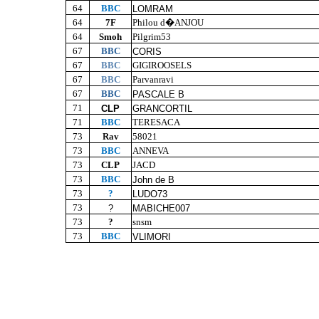
64
BBC
LOMRAM
64
7F
Philou d�ANJOU
64
Smoh
Pilgrim53
67
BBC
CORIS
67
BBC
GIGIROOSELS
67
BBC
Parvanravi
67
BBC
PASCALE B
71
CLP
GRANCORTIL
71
BBC
TERESACA
73
Rav
58021
73
BBC
ANNEVA
73
CLP
JACD
73
BBC
John de B
73
?
LUDO73
73
?
MABICHE007
73
?
snsm
73
BBC
VLIMORI