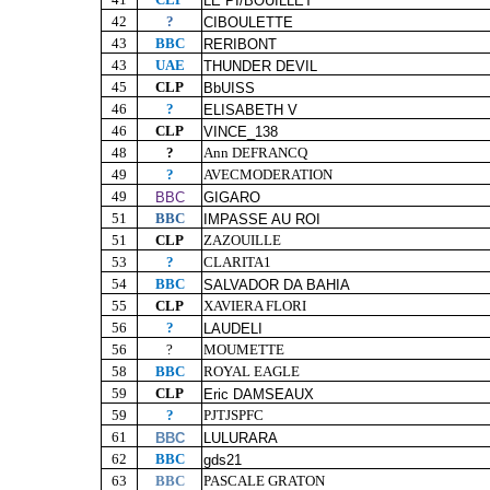
LE PI/BOUILLET
42
?
CIBOULETTE
43
BBC
RERIBONT
43
UAE
THUNDER DEVIL
45
CLP
BbUISS
46
?
ELISABETH V
46
CLP
VINCE_138
48
?
Ann DEFRANCQ
49
?
AVECMODERATION
49
BBC
GIGARO
51
BBC
IMPASSE AU ROI
51
CLP
ZAZOUILLE
53
?
CLARITA1
54
BBC
SALVADOR DA BAHIA
55
CLP
XAVIERA FLORI
56
?
LAUDELI
56
?
MOUMETTE
58
BBC
ROYAL EAGLE
59
CLP
Eric DAMSEAUX
59
?
PJTJSPFC
61
BBC
LULURARA
62
BBC
gds21
63
BBC
PASCALE GRATON