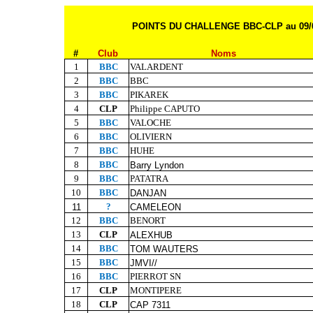
POINTS DU CHALLENGE BBC-CLP au 09/0
#
Club
Noms
1
BBC
VALARDENT
2
BBC
BBC
3
BBC
PIKAREK
4
CLP
Philippe CAPUTO
5
BBC
VALOCHE
6
BBC
OLIVIERN
7
BBC
HUHE
8
BBC
Barry Lyndon
9
BBC
PATATRA
10
BBC
DANJAN
?
11
CAMELEON
12
BBC
BENORT
13
CLP
ALEXHUB
14
BBC
TOM WAUTERS
15
BBC
JMVI//
16
BBC
PIERROT SN
17
CLP
MONTIPERE
18
CLP
CAP 7311