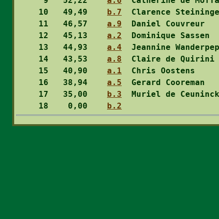
  9
   52,22    
a.6
  Catherine de Moff
 10
   49,49    
b.7
  Clarence Steining
 11
   46,57    
a.9
  Daniel Couvreur  
 12
   45,13    
a.2
  Dominique Sassen 
 13
   44,93    
a.4
  Jeannine Wanderpe
 14
   43,53    
a.8
  Claire de Quirini
 15
   40,90    
a.1
  Chris Oostens    
 16
   38,94    
a.5
  Gerard Cooreman  
 17
   35,00    
b.3
  Muriel de Ceuninc
 18
    0,00    
b.2
                   