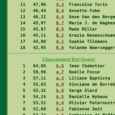
 11
   47,96    
A.3
  Francoise Turin  
 12
   46,44    
B.4
  Annette Fobe     
 13
   46,22    
A.4
  Anne Van den Berg
 14
   45,97    
B.7
  Marie J. de Waghe
 15
   45,87    
B.9
  Mado Miller      
 16
   45,11    
B.2
  Grazia Neuenschwa
 17
   44,08    
A.1
  Sophie Tilemans  
 18
   42,95    
B.6
  Yolande Waersegge
Classement Est-Ouest
  1
   64,68    
b.6
  Jean Chabotier   
  2
   59,96    
a.7
  Noelle Fosse     
  3
   57,11    
a.3
  Liliane Baptista 
  4
   55,83    
b.9
  Vinciane de Borre
  5
   55,32    
b.8
  Serge Alard      
  6
   54,24    
b.5
  Danielle Wybauw  
  7
   53,51    
b.4
  Olivier Paternost
  8
   52,60    
b.1
  Fabienne Smit    