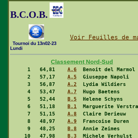
B.C.O.B.
Voir Feuilles de m
  Tournoi du 13n02-23

Lundi
Classement Nord-Sud
  1
   64,81    
A.6
  Benoit del Marmol
  2
   57,17    
A.5
  Giuseppe Napoli  
  3
   56,87    
A.2
  Lydia Wildiers   
  4
   53,47    
A.7
  Hugo Baetens     
  5
   52,44    
B.5
  Helene Schyns    
  6
   51,18    
B.1
  Marguerite Verstr
  7
   51,15    
A.8
  Claire Derieuw   
  8
   48,97    
A.9
  Francoise Duren  
  9
   48,25    
B.8
  Annie Zeimes     
 10
   47,98    
B.3
  Michele Verhulst 