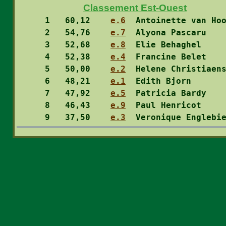
Classement Est-Ouest
  1
   60,12    
e.6
  Antoinette van Ho
  2
   54,76    
e.7
  Alyona Pascaru   
  3
   52,68    
e.8
  Elie Behaghel    
  4
   52,38    
e.4
  Francine Belet   
  5
   50,00    
e.2
  Helene Christiaen
  6
   48,21    
e.1
  Edith Bjorn      
  7
   47,92    
e.5
  Patricia Bardy   
  8
   46,43    
e.9
  Paul Henricot    
  9
   37,50    
e.3
  Veronique Englebi