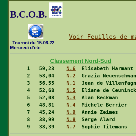
B.C.O.B.
Voir Feuilles de m
  Tournoi du 15-06-22

Mercredi d'ete
Classement Nord-Sud
  1
   59,23    
N.6
  Elisabeth Harmant
  2
   58,04    
N.2
  Grazia Neuenschwa
  3
   56,55    
N.1
  Jean de Villenfag
  4
   52,68    
N.5
  Eliane de Ceuninc
  5
   52,08    
N.3
  Alan Beckman     
  6
   48,81    
N.4
  Michele Berrier  
  7
   45,24    
N.9
  Annie Zeimes     
  8
   38,99    
N.8
  Serge Alard      
  9
   38,39    
N.7
  Sophie Tilemans  