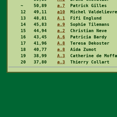
 ~ 
   50,89    
a.7
  Patrick Gilles   
 12
   49,11    
a10
  Michel Valdelievr
 13
   48,81    
A.1
  Fifi Englund     
 14
   45,83    
a.9
  Sophie Tilemans  
 15
   44,94    
a.2
  Christian Neve   
 16
   43,45    
A.6
  Patricia Bardy   
 17
   41,96    
A.8
  Teresa Dekoster  
 18
   40,77    
a.8
  Aida Zumot       
 19
   38,99    
A.3
  Catherine de Moff
 20
   37,80    
a.3
  Thierry Collart  