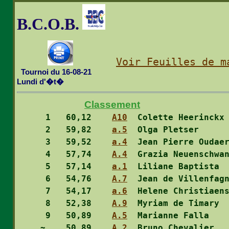
B.C.O.B.
Voir Feuilles de m
  Tournoi du 16-08-21

Lundi d'�t�
Classement
  1
   60,12    
A10
  Colette Heerinckx
  2
   59,82    
a.5
  Olga Pletser     
  3
   59,52    
a.4
  Jean Pierre Oudae
  4
   57,74    
A.4
  Grazia Neuenschwa
  5
   57,14    
a.1
  Liliane Baptista 
  6
   54,76    
A.7
  Jean de Villenfag
  7
   54,17    
a.6
  Helene Christiaen
  8
   52,38    
A.9
  Myriam de Timary 
  9
   50,89    
A.5
  Marianne Falla   
 ~ 
   50,89    
A.2
  Bruno Chevalier  