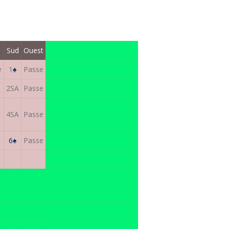
Sud
Ouest
e
1
♠
Passe
e
2SA
Passe
e
4SA
Passe
6
♠
Passe
e