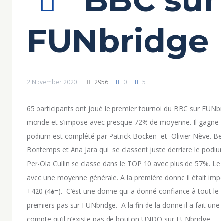
FUNbridge
2 November 2020
2956
0
5
65 participants ont joué le premier tournoi du BBC sur FUNbr
monde et s’impose avec presque 72% de moyenne. Il gagne 
podium est complété par Patrick Bocken et Olivier Nève. Bel
Bontemps et Ana Jara qui se classent juste derrière le podium
Per-Ola Cullin se classe dans le TOP 10 avec plus de 57%. 
avec une moyenne générale. A la première donne il était impo
+420 (4♠=). C’ést une donne qui a donné confiance à tout le 
premiers pas sur FUNbridge. A la fin de la donne il a fait un
compte qu’il n’existe pas de bouton UNDO sur FUNbridge.