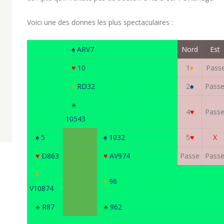
Voici une des donnes les plus spectaculaires :
♠ ARV7
Nord
Est
♥
10
1
♦
Pass
♦
RD32
2
♠
Pass
♣
4
♥
Pass
10543
♠ 5
♠ 1032
5
♥
X
♥
D863
♥
AV974
Passe
Pass
♦
♦
96
V10874
♣
R87
♣
962