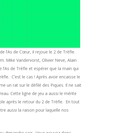
 l’As de Cœur, il rejoue le 2 de Trèfle.
m. Mike Vandervorst, Olivier Neve, Alain
 l’As de Trèfle et espérer que la main qui
fle. C’est le cas ! Après avoir encaisse le
n rat sur le défilé des Piques. Il ne sait
eau. Cette ligne de jeu a aussi le mérite
ble après le retour du 2 de Trèfle. En tout
tre aussi la raison pour laquelle nos
qu’au dimanche soir. Vous pouvez donc