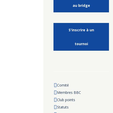
au bridge
S'inscrire à un
tournoi
Comité
Membres BBC
Club points
Statuts