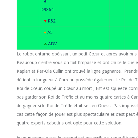
♠
D9864
♥
R52
♦
A5
♣
ADV
Le robot entame obéissant un petit Cœur et après avoir pris de
Beaucoup d’entre vous on fait l’impasse et ont chuté le chele
Kaplan et Per-Ola Cullin ont trouvé la ligne gagnante. Prendre
détient la longueur à Carreau possède également le Roi de Trè
Roi de Cœur, coupé un Cœur au mort , Est est squeeze comme u
pas garder son Roi de Trèfle et au moins quatre cartes à Carr
de gagner si le Roi de Trèfle était sec en Ouest. Pas impossi
cas cette façon de jouer est plus spectaculaire et c’est peut ê
quatre experts cabotins ont opté pour cette solution.
Je vous rappelle que le tournoi est accessible du mardi jus