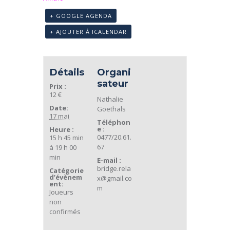
+ GOOGLE AGENDA
+ AJOUTER À ICALENDAR
Détails
Organi
sateur
Prix :
12 €
Nathalie
Date:
Goethals
17 mai
Téléphon
e :
Heure :
0477/20.61.
15 h 45 min
67
à 19 h 00
min
E-mail :
bridge.rela
Catégorie
d’évènem
x@gmail.co
ent:
m
Joueurs
non
confirmés