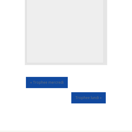
«
Trophee mercredi
Trophee lundi
»