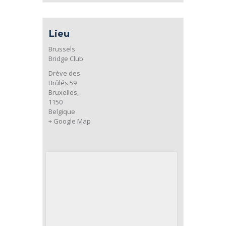
Lieu
Brussels
Bridge Club
Drève des
Brûlés 59
Bruxelles
,
1150
Belgique
+ Google Map