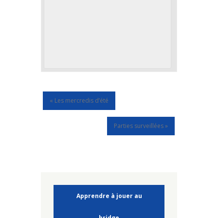
«
Les mercredis d’été
Parties surveillées
»
Apprendre à jouer au
bridge