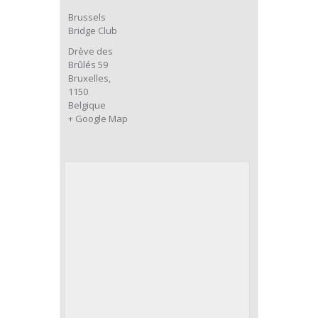
Brussels
Bridge Club
Drève des
Brûlés 59
Bruxelles
,
1150
Belgique
+ Google Map