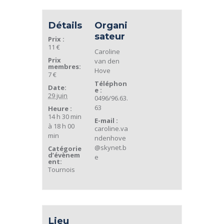
Détails
Organi
sateur
Prix :
11 €
Caroline
Prix
van den
membres:
Hove
7 €
Téléphon
Date:
e :
29 juin
0496/96.63.
63
Heure :
14 h 30 min
E-mail :
à 18 h 00
caroline.va
min
ndenhove
@skynet.b
Catégorie
d’évènem
e
ent:
Tournois
Lieu