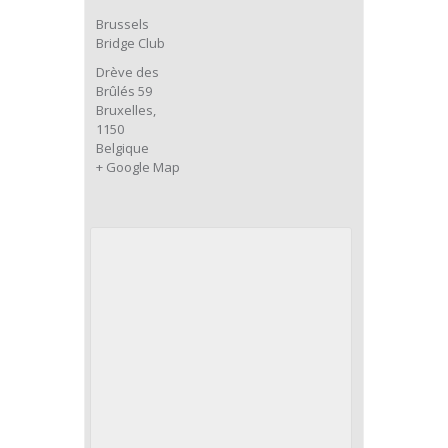
Brussels
Bridge Club
Drève des
Brûlés 59
Bruxelles
,
1150
Belgique
+ Google Map