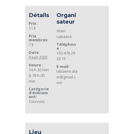
Détails
Organi
sateur
Prix :
11 €
Alain
Prix
Labaere
membres:
Téléphon
7 €
e :
Date:
+32 476 29
9 juin 2025
26 15
Heure :
E-mail :
14 h 30 min
labaere.ala
à 18 h 00
in@gmail.c
min
om
Catégorie
d’évènem
ent:
Tournois
Lieu