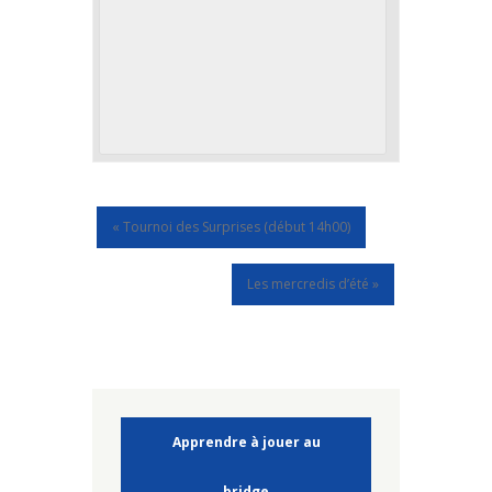
«
Tournoi des Surprises (début 14h00)
Les mercredis d’été
»
Apprendre à jouer au
bridge