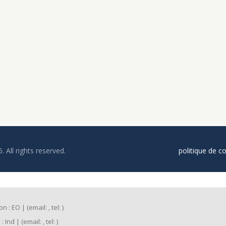
6. All rights reserved.
politique de co
 : EO | (email: , tel: )
Ind | (email: , tel: )