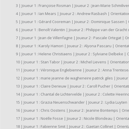
3 | Joueur 1 : Françoise Rosman | Joueur 2 : Jean-Marie Schmiliver | 
4 | Joueur 1 : Ian Mears | Joueur 2 : Andrew Rasbash | Orientation : 
5 | Joueur 1 : Gérard Cooreman | Joueur 2 : Dominique Sassen | Orie
6 | Joueur 1 : Benoît Valentin | Joueur 2 : Philippe van der Gracht 
7 | Joueur 1 : Jean de Villenfagne | Joueur 2 : Pascale Ortegat | Orie
8 | Joueur 1 : Karoly Hamori | Joueur 2 : Alyona Pascaru | Orientation
9 | Joueur 1 : Helene Christiaens | Joueur 2 : Sylviane Delbeke | Orie
10 | Joueur 1 : Stan Tabor | Joueur 2 : Michel Lievens | Orientation : 
11 | Joueur 1 : Véronique Englebienne | Joueur 2 : Anna Trenteseau |
12 | Joueur 1 : marie jeanne de wagheneire patrick giles | Joueur 2 : 
13 | Joueur 1 : Claire Derieuw | Joueur 2 : Caroll Pucher | Orientation
14 | Joueur 1 : Chantal de Lichtervelde | Joueur 2 : Colette Heerinckx
15 | Joueur 1 : Grazia Neuenschwander | Joueur 2 : Lydia Luyten | Or
16 | Joueur 1 : Chris Oostens | Joueur 2 : Jeanine Bontemps | Orienta
17 | Joueur 1 : Noëlle Fosse | Joueur 2 : Nicole Blondeau | Orientation
18 | Joueur 1 : Fabienne Smit | Joueur 2 : Gaetan Collinet | Orientatio