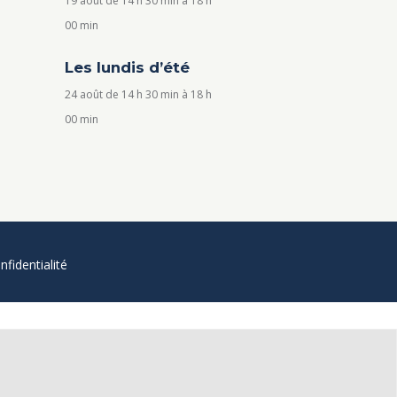
19 août de 14 h 30 min
à
18 h
00 min
Les lundis d’été
24 août de 14 h 30 min
à
18 h
00 min
nfidentialité