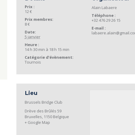
Prix :
Alain Labaere
12 €
Téléphone :
Prix membres:
+32 476 29 26 15
8 €
E-mail :
Date:
labaere.alain@gmail.c
5 janvier
Heure :
14 h 30 min à 18 h 15 min
Catégorie d’évènement:
Tournois
Lieu
Brussels Bridge Club
Drève des Brûlés 59
Bruxelles
,
1150
Belgique
+ Google Map