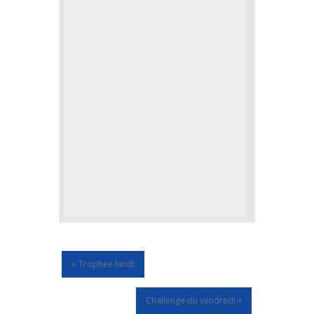
«
Trophee lundi
Challenge du vendredi
»