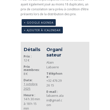
ayant également joué au moins 18 duplicates, un
prix de consolation sera prévu à condition d’être
présents lors de la distribution des prix.
+ GOOGLE AGENDA
+ AJOUTER À ICALENDAR
Détails
Organi
sateur
Prix :
12 €
Alain
Prix
Labaere
membres:
Téléphon
8 €
e :
Date:
+32 476 29
1 octobre
26 15
2025
E-mail :
Heure :
labaere.ala
14 h 30 min
in@gmail.c
à 18 h 15
om
min