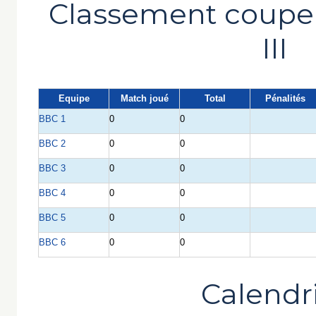
Classement coupe 
III
Equipe
Match joué
Total
Pénalités
BBC 1
0
0
BBC 2
0
0
BBC 3
0
0
BBC 4
0
0
BBC 5
0
0
BBC 6
0
0
Calendr