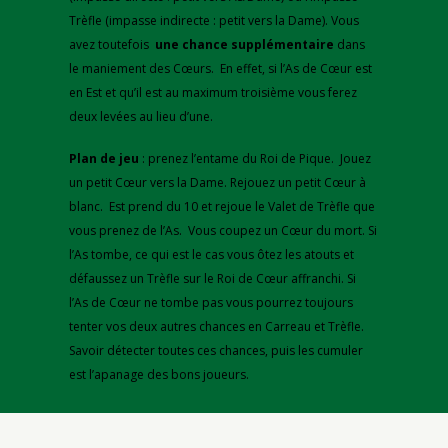
Trèfle (impasse indirecte : petit vers la Dame). Vous
avez toutefois
une chance
supplémentaire
dans
le maniement des Cœurs. En effet, si l’As de Cœur est
en Est et qu’il est au maximum troisième vous ferez
deux levées au lieu d’une.
Plan de jeu
: prenez l’entame du Roi de Pique. Jouez
un petit Cœur vers la Dame. Rejouez un petit Cœur à
blanc. Est prend du 10 et rejoue le Valet de Trèfle que
vous prenez de l’As. Vous coupez un Cœur du mort. Si
l’As tombe, ce qui est le cas vous ôtez les atouts et
défaussez un Trèfle sur le Roi de Cœur affranchi. Si
l’As de Cœur ne tombe pas vous pourrez toujours
tenter vos deux autres chances en Carreau et Trèfle.
Savoir détecter toutes ces chances, puis les cumuler
est l’apanage des bons joueurs.