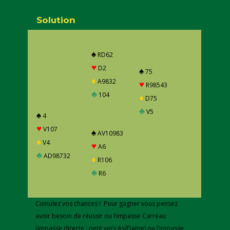
Solution
♠
RD62
♥
D2
♠
75
♦
A9832
♥
R98543
♣
104
♦
D75
♣
V5
♠
4
♥
V107
♠
AV10983
♦
V4
♥
A6
♣
AD98732
♦
R106
♣
R6
Cumulez vos chances ! Pour gagner vous pensez
avoir besoin de réussir ou l’impasse Carreau
(impasse directe : petit vers As/Dame) ou l’impasse