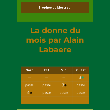
Trophée du Mercredi
La donne du
mois par Alain
Labaere
Nord
Est
Sud
Ouest
3
♣
—
—
—
3
♠
passe
passe
passe
4
♠
passe
passe
passe