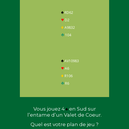
♠
RD62
♥
D2
♦
A9832
♣
104
♠
AV10983
♥
A6
♦
R106
♣
R6
Vous jouez 4
♠
en Sud sur
l’entame d’un Valet de Coeur.
Quel est votre plan de jeu ?